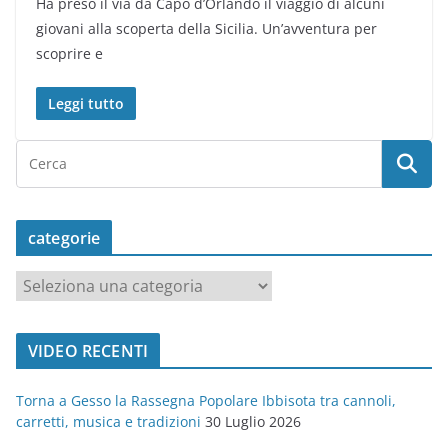
Ha preso il via da Capo d’Orlando il viaggio di alcuni
giovani alla scoperta della Sicilia. Un’avventura per
scoprire e
Leggi tutto
categorie
c
a
t
VIDEO RECENTI
e
g
Torna a Gesso la Rassegna Popolare Ibbisota tra cannoli,
o
carretti, musica e tradizioni
30 Luglio 2026
r