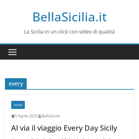
Salta
BellaSicilia.it
al
contenuto
La Sicilia in un click con video di qualità
every
NEWS
5 Aprile 2020
BellaSicilia
Al via il viaggio Every Day Sicily