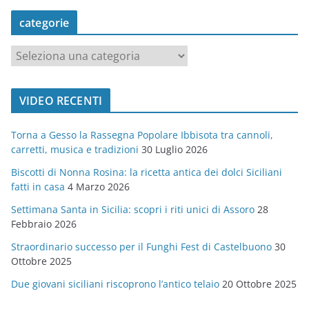
categorie
c
a
t
VIDEO RECENTI
e
g
Torna a Gesso la Rassegna Popolare Ibbisota tra cannoli,
o
carretti, musica e tradizioni
30 Luglio 2026
r
Biscotti di Nonna Rosina: la ricetta antica dei dolci Siciliani
i
fatti in casa
4 Marzo 2026
e
Settimana Santa in Sicilia: scopri i riti unici di Assoro
28
Febbraio 2026
Straordinario successo per il Funghi Fest di Castelbuono
30
Ottobre 2025
Due giovani siciliani riscoprono l’antico telaio
20 Ottobre 2025