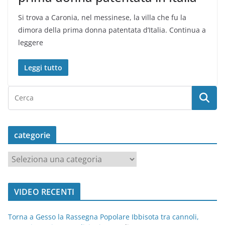
Si trova a Caronia, nel messinese, la villa che fu la
dimora della prima donna patentata d’Italia. Continua a
leggere
Leggi tutto
categorie
c
a
t
VIDEO RECENTI
e
g
Torna a Gesso la Rassegna Popolare Ibbisota tra cannoli,
o