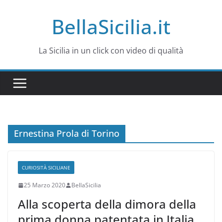
Salta
BellaSicilia.it
al
contenuto
La Sicilia in un click con video di qualità
Ernestina Prola di Torino
CURIOSITÀ SICILIANE
25 Marzo 2020
BellaSicilia
Alla scoperta della dimora della
prima donna patentata in Italia