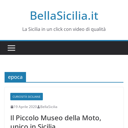
Salta
BellaSicilia.it
al
contenuto
La Sicilia in un click con video di qualità
epoca
CURIOSITÀ SICILIANE
19 Aprile 2020
BellaSicilia
Il Piccolo Museo della Moto,
unico in Sicilia