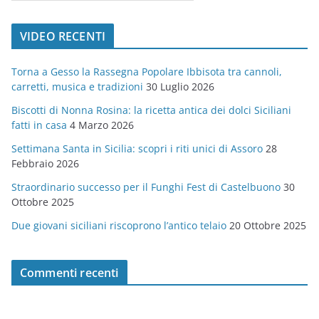
a
t
VIDEO RECENTI
e
g
Torna a Gesso la Rassegna Popolare Ibbisota tra cannoli,
o
carretti, musica e tradizioni
30 Luglio 2026
r
Biscotti di Nonna Rosina: la ricetta antica dei dolci Siciliani
i
fatti in casa
4 Marzo 2026
e
Settimana Santa in Sicilia: scopri i riti unici di Assoro
28
Febbraio 2026
Straordinario successo per il Funghi Fest di Castelbuono
30
Ottobre 2025
Due giovani siciliani riscoprono l’antico telaio
20 Ottobre 2025
Commenti recenti