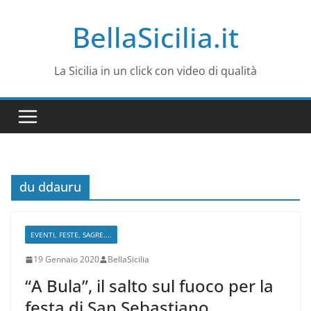
Salta
BellaSicilia.it
al
contenuto
La Sicilia in un click con video di qualità
du ddauru
EVENTI, FESTE, SAGRE....
19 Gennaio 2020
BellaSicilia
“A Bula”, il salto sul fuoco per la
festa di San Sebastiano