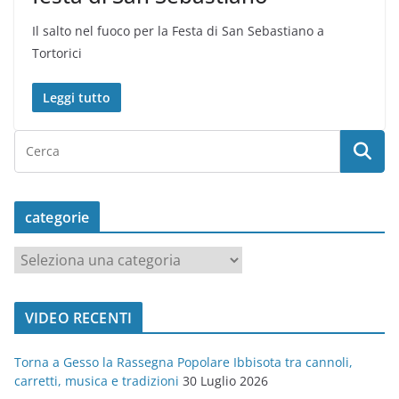
Il salto nel fuoco per la Festa di San Sebastiano a
Tortorici
Leggi tutto
categorie
c
a
t
VIDEO RECENTI
e
g
Torna a Gesso la Rassegna Popolare Ibbisota tra cannoli,
o
carretti, musica e tradizioni
30 Luglio 2026
r