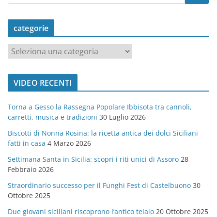
categorie
c
a
t
VIDEO RECENTI
e
g
Torna a Gesso la Rassegna Popolare Ibbisota tra cannoli,
o
carretti, musica e tradizioni
30 Luglio 2026
r
Biscotti di Nonna Rosina: la ricetta antica dei dolci Siciliani
i
fatti in casa
4 Marzo 2026
e
Settimana Santa in Sicilia: scopri i riti unici di Assoro
28
Febbraio 2026
Straordinario successo per il Funghi Fest di Castelbuono
30
Ottobre 2025
Due giovani siciliani riscoprono l’antico telaio
20 Ottobre 2025