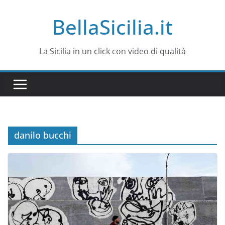
Salta
BellaSicilia.it
al
contenuto
La Sicilia in un click con video di qualità
danilo bucchi