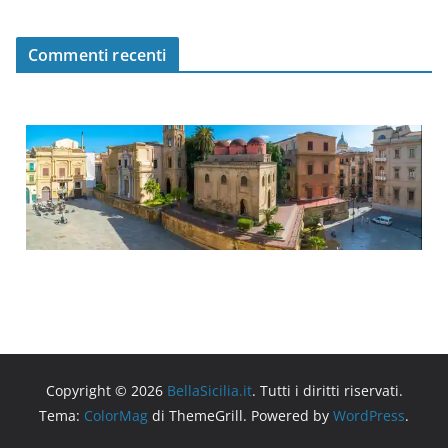
Commenti recenti
Copyright © 2026
BellaSicilia.it
. Tutti i diritti riservati.
Tema:
ColorMag
di ThemeGrill. Powered by
WordPress
.