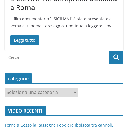
a Roma
Il film documentario “I SICILIANI” è stato presentato a
Roma al Cinema Caravaggio. Continua a leggere… by
Leggi tutto
categorie
c
a
t
VIDEO RECENTI
e
g
Torna a Gesso la Rassegna Popolare Ibbisota tra cannoli,
o