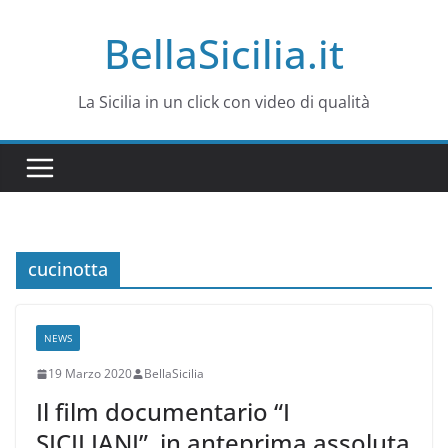
Salta
BellaSicilia.it
al
contenuto
La Sicilia in un click con video di qualità
cucinotta
NEWS
19 Marzo 2020
BellaSicilia
Il film documentario “I
SICILIANI”, in anteprima assoluta