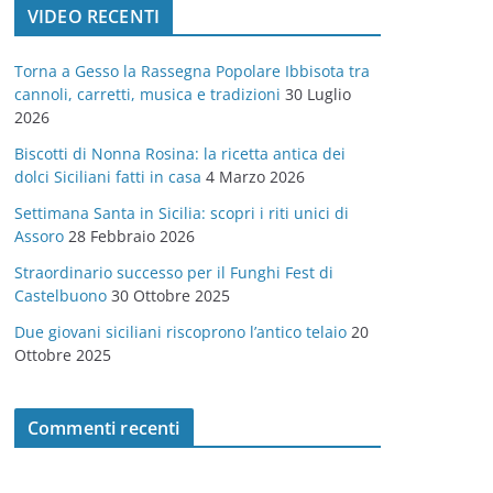
VIDEO RECENTI
e
g
Torna a Gesso la Rassegna Popolare Ibbisota tra
o
cannoli, carretti, musica e tradizioni
30 Luglio
r
2026
i
Biscotti di Nonna Rosina: la ricetta antica dei
e
dolci Siciliani fatti in casa
4 Marzo 2026
Settimana Santa in Sicilia: scopri i riti unici di
Assoro
28 Febbraio 2026
Straordinario successo per il Funghi Fest di
Castelbuono
30 Ottobre 2025
Due giovani siciliani riscoprono l’antico telaio
20
Ottobre 2025
Commenti recenti