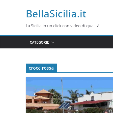
Salta
BellaSicilia.it
al
contenuto
La Sicilia in un click con video di qualità
CATEGORIE
croce rossa