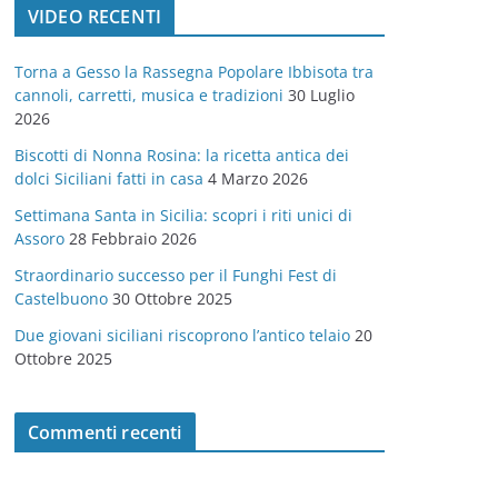
VIDEO RECENTI
e
g
Torna a Gesso la Rassegna Popolare Ibbisota tra
o
cannoli, carretti, musica e tradizioni
30 Luglio
r
2026
i
Biscotti di Nonna Rosina: la ricetta antica dei
e
dolci Siciliani fatti in casa
4 Marzo 2026
Settimana Santa in Sicilia: scopri i riti unici di
Assoro
28 Febbraio 2026
Straordinario successo per il Funghi Fest di
Castelbuono
30 Ottobre 2025
Due giovani siciliani riscoprono l’antico telaio
20
Ottobre 2025
Commenti recenti