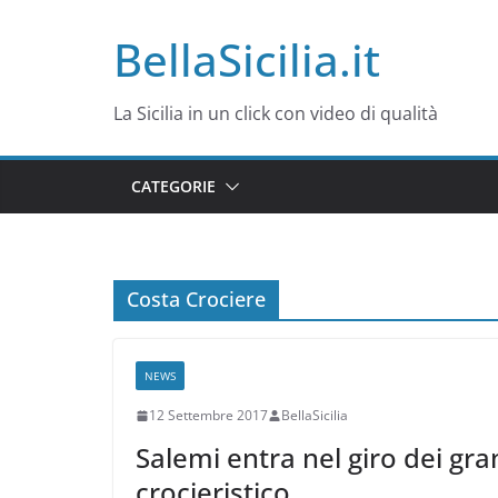
Salta
BellaSicilia.it
al
contenuto
La Sicilia in un click con video di qualità
CATEGORIE
Costa Crociere
NEWS
12 Settembre 2017
BellaSicilia
Salemi entra nel giro dei gran
crocieristico