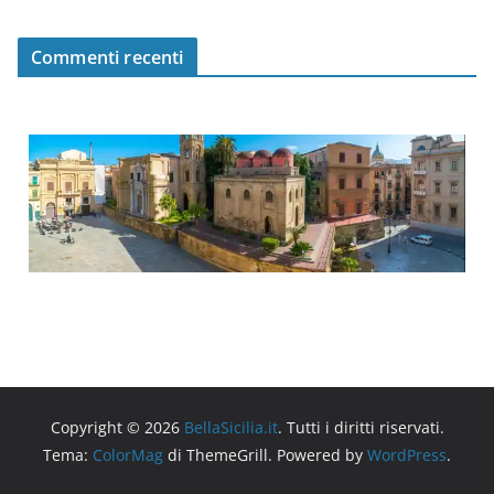
Commenti recenti
Copyright © 2026
BellaSicilia.it
. Tutti i diritti riservati.
Tema:
ColorMag
di ThemeGrill. Powered by
WordPress
.