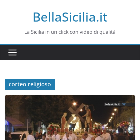
Salta
BellaSicilia.it
al
contenuto
La Sicilia in un click con video di qualità
corteo religioso