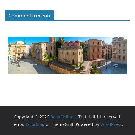
Commenti recenti
Copyright © 2026
BellaSicilia.it
. Tutti i diritti riservati.
Tema:
ColorMag
di ThemeGrill. Powered by
WordPress
.