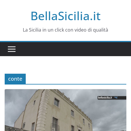
Salta
BellaSicilia.it
al
contenuto
La Sicilia in un click con video di qualità
conte