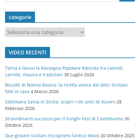
categorie
c
a
t
VIDEO RECENTI
e
g
Torna a Gesso la Rassegna Popolare Ibbisota tra cannoli,
o
carretti, musica e tradizioni
30 Luglio 2026
r
Biscotti di Nonna Rosina: la ricetta antica dei dolci Siciliani
i
fatti in casa
4 Marzo 2026
e
Settimana Santa in Sicilia: scopri i riti unici di Assoro
28
Febbraio 2026
Straordinario successo per il Funghi Fest di Castelbuono
30
Ottobre 2025
Due giovani siciliani riscoprono l’antico telaio
20 Ottobre 2025