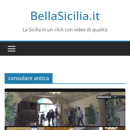
Salta
BellaSicilia.it
al
contenuto
La Sicilia in un click con video di qualità
consolare antica