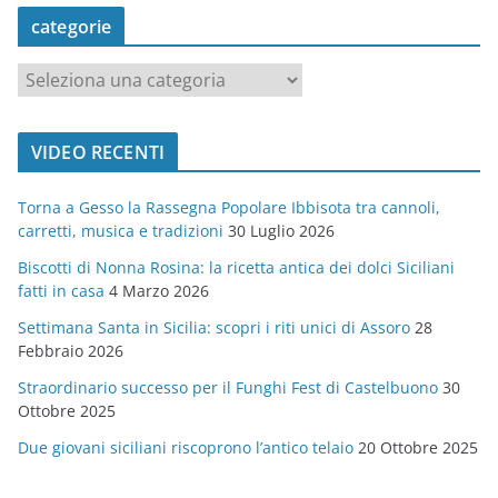
categorie
c
a
t
VIDEO RECENTI
e
g
Torna a Gesso la Rassegna Popolare Ibbisota tra cannoli,
o
carretti, musica e tradizioni
30 Luglio 2026
r
Biscotti di Nonna Rosina: la ricetta antica dei dolci Siciliani
i
fatti in casa
4 Marzo 2026
e
Settimana Santa in Sicilia: scopri i riti unici di Assoro
28
Febbraio 2026
Straordinario successo per il Funghi Fest di Castelbuono
30
Ottobre 2025
Due giovani siciliani riscoprono l’antico telaio
20 Ottobre 2025