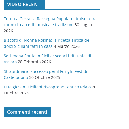
VIDEO RECENTI
e
g
Torna a Gesso la Rassegna Popolare Ibbisota tra
o
cannoli, carretti, musica e tradizioni
30 Luglio
r
2026
i
Biscotti di Nonna Rosina: la ricetta antica dei
e
dolci Siciliani fatti in casa
4 Marzo 2026
Settimana Santa in Sicilia: scopri i riti unici di
Assoro
28 Febbraio 2026
Straordinario successo per il Funghi Fest di
Castelbuono
30 Ottobre 2025
Due giovani siciliani riscoprono l’antico telaio
20
Ottobre 2025
Commenti recenti