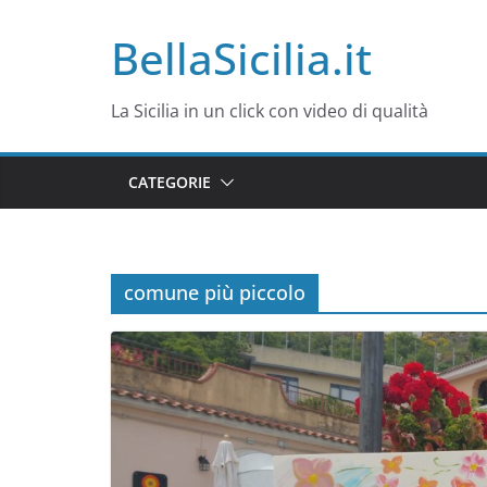
Salta
BellaSicilia.it
al
contenuto
La Sicilia in un click con video di qualità
CATEGORIE
comune più piccolo