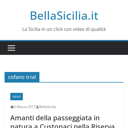
Salta
BellaSicilia.it
al
contenuto
La Sicilia in un click con video di qualità
cofano trial
NEWS
4 Marzo 2017
BellaSicilia
Amanti della passeggiata in
natura a Custonaci nella Riserva