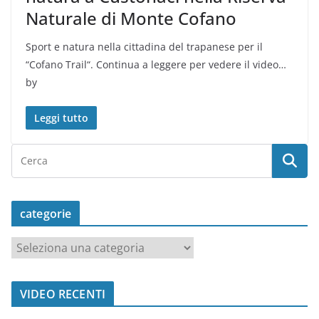
Naturale di Monte Cofano
Sport e natura nella cittadina del trapanese per il
“Cofano Trail“. Continua a leggere per vedere il video…
by
Leggi tutto
categorie
c
a
t
VIDEO RECENTI
e
g