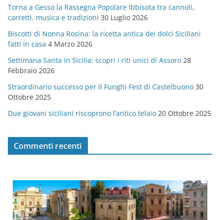
Torna a Gesso la Rassegna Popolare Ibbisota tra cannoli,
o
carretti, musica e tradizioni
30 Luglio 2026
r
Biscotti di Nonna Rosina: la ricetta antica dei dolci Siciliani
i
fatti in casa
4 Marzo 2026
e
Settimana Santa in Sicilia: scopri i riti unici di Assoro
28
Febbraio 2026
Straordinario successo per il Funghi Fest di Castelbuono
30
Ottobre 2025
Due giovani siciliani riscoprono l’antico telaio
20 Ottobre 2025
Commenti recenti