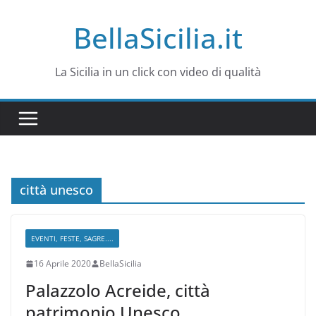
Salta
BellaSicilia.it
al
contenuto
La Sicilia in un click con video di qualità
città unesco
EVENTI, FESTE, SAGRE....
16 Aprile 2020
BellaSicilia
Palazzolo Acreide, città
patrimonio Unesco