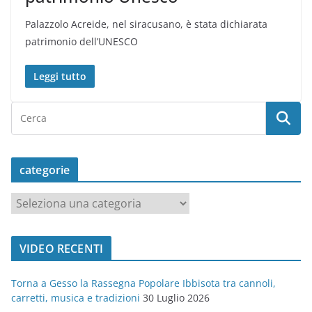
Palazzolo Acreide, nel siracusano, è stata dichiarata
patrimonio dell’UNESCO
Leggi tutto
categorie
c
a
t
VIDEO RECENTI
e
g
Torna a Gesso la Rassegna Popolare Ibbisota tra cannoli,
o
carretti, musica e tradizioni
30 Luglio 2026
r