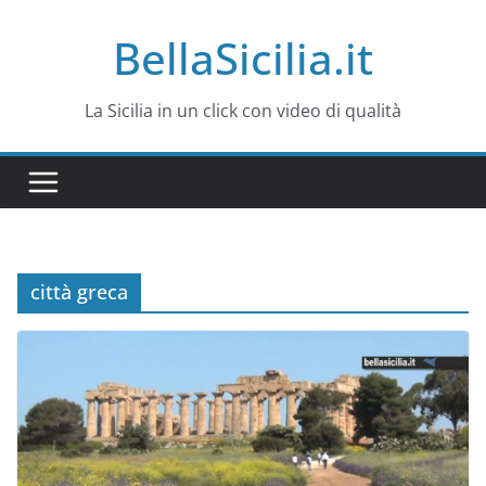
Salta
BellaSicilia.it
al
contenuto
La Sicilia in un click con video di qualità
città greca