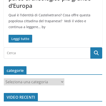
d’Europa
Qual è l’identità di Castelvetrano? Cosa offre questa
popolosa cittadina del trapanese? Vedi il video e
continua a leggere… by
Leggi tutto
categorie
c
a
t
VIDEO RECENTI
e
g