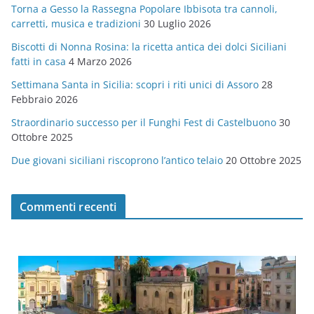
Torna a Gesso la Rassegna Popolare Ibbisota tra cannoli,
o
carretti, musica e tradizioni
30 Luglio 2026
r
Biscotti di Nonna Rosina: la ricetta antica dei dolci Siciliani
i
fatti in casa
4 Marzo 2026
e
Settimana Santa in Sicilia: scopri i riti unici di Assoro
28
Febbraio 2026
Straordinario successo per il Funghi Fest di Castelbuono
30
Ottobre 2025
Due giovani siciliani riscoprono l’antico telaio
20 Ottobre 2025
Commenti recenti