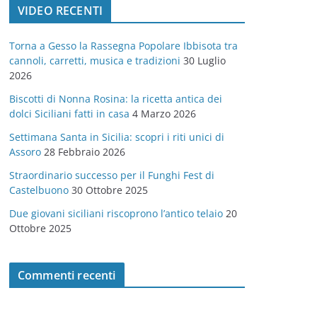
VIDEO RECENTI
e
g
Torna a Gesso la Rassegna Popolare Ibbisota tra
o
cannoli, carretti, musica e tradizioni
30 Luglio
r
2026
i
Biscotti di Nonna Rosina: la ricetta antica dei
e
dolci Siciliani fatti in casa
4 Marzo 2026
Settimana Santa in Sicilia: scopri i riti unici di
Assoro
28 Febbraio 2026
Straordinario successo per il Funghi Fest di
Castelbuono
30 Ottobre 2025
Due giovani siciliani riscoprono l’antico telaio
20
Ottobre 2025
Commenti recenti