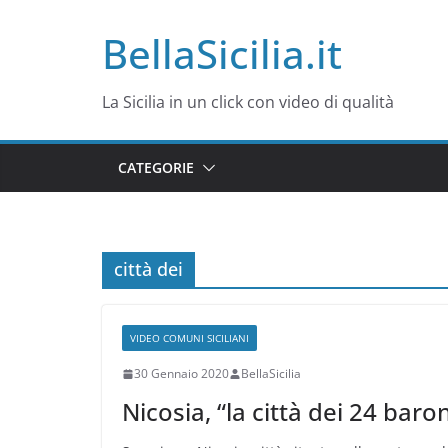
Salta
BellaSicilia.it
al
contenuto
La Sicilia in un click con video di qualità
CATEGORIE
città dei
VIDEO COMUNI SICILIANI
30 Gennaio 2020
BellaSicilia
Nicosia, “la città dei 24 baron