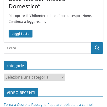
Domestico”
Riscoprire il “Chilomtero di tela” con un’esposizione.
Continua a leggere… by
Leggi tutto
categorie
c
a
t
VIDEO RECENTI
e
g
Torna a Gesso la Rassegna Popolare Ibbisota tra cannoli,
o