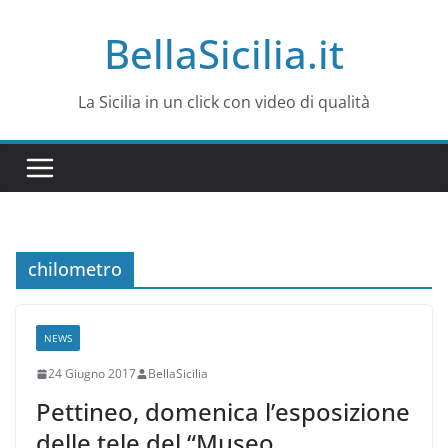
Salta
BellaSicilia.it
al
contenuto
La Sicilia in un click con video di qualità
chilometro
NEWS
24 Giugno 2017
BellaSicilia
Pettineo, domenica l’esposizione
delle tele del “Museo