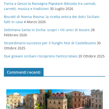
Torna a Gesso la Rassegna Popolare Ibbisota tra cannoli,
o
carretti, musica e tradizioni
30 Luglio 2026
r
Biscotti di Nonna Rosina: la ricetta antica dei dolci Siciliani
i
fatti in casa
4 Marzo 2026
e
Settimana Santa in Sicilia: scopri i riti unici di Assoro
28
Febbraio 2026
Straordinario successo per il Funghi Fest di Castelbuono
30
Ottobre 2025
Due giovani siciliani riscoprono l’antico telaio
20 Ottobre 2025
Commenti recenti