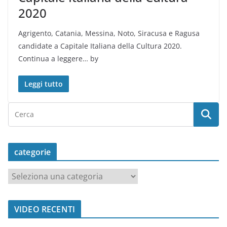
2020
Agrigento, Catania, Messina, Noto, Siracusa e Ragusa
candidate a Capitale Italiana della Cultura 2020.
Continua a leggere… by
Leggi tutto
categorie
c
a
t
VIDEO RECENTI
e
g