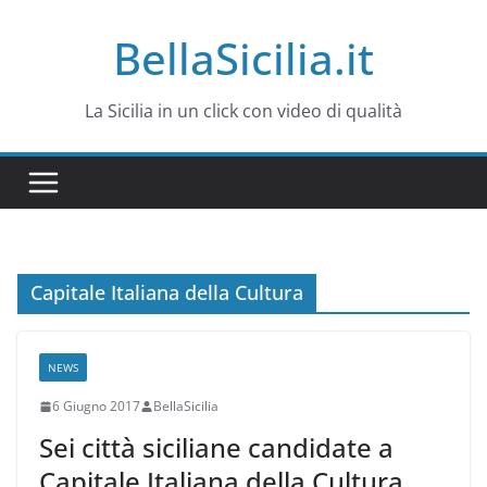
Salta
BellaSicilia.it
al
contenuto
La Sicilia in un click con video di qualità
Capitale Italiana della Cultura
NEWS
6 Giugno 2017
BellaSicilia
Sei città siciliane candidate a
Capitale Italiana della Cultura