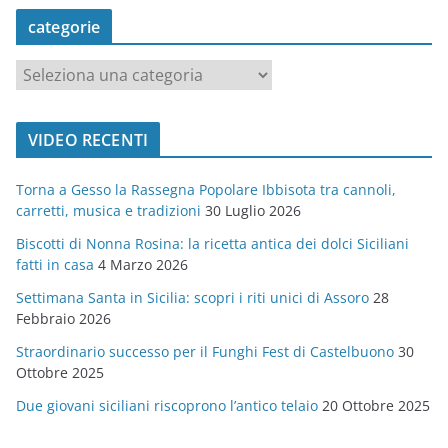
categorie
c
a
t
VIDEO RECENTI
e
g
Torna a Gesso la Rassegna Popolare Ibbisota tra cannoli,
o
carretti, musica e tradizioni
30 Luglio 2026
r
Biscotti di Nonna Rosina: la ricetta antica dei dolci Siciliani
i
fatti in casa
4 Marzo 2026
e
Settimana Santa in Sicilia: scopri i riti unici di Assoro
28
Febbraio 2026
Straordinario successo per il Funghi Fest di Castelbuono
30
Ottobre 2025
Due giovani siciliani riscoprono l’antico telaio
20 Ottobre 2025