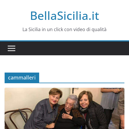
Salta
BellaSicilia.it
al
contenuto
La Sicilia in un click con video di qualità
cammalleri