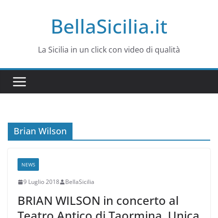
Salta
BellaSicilia.it
al
contenuto
La Sicilia in un click con video di qualità
Brian Wilson
NEWS
9 Luglio 2018
BellaSicilia
BRIAN WILSON in concerto al
Teatro Antico di Taormina. Unica