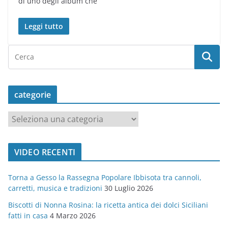
di uno degli album che
Leggi tutto
categorie
c
a
t
VIDEO RECENTI
e
g
Torna a Gesso la Rassegna Popolare Ibbisota tra cannoli,
o
carretti, musica e tradizioni
30 Luglio 2026
r
Biscotti di Nonna Rosina: la ricetta antica dei dolci Siciliani
i
fatti in casa
4 Marzo 2026
e