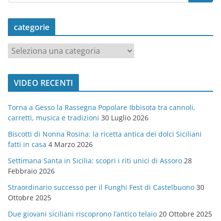
categorie
c
a
t
VIDEO RECENTI
e
g
Torna a Gesso la Rassegna Popolare Ibbisota tra cannoli,
o
carretti, musica e tradizioni
30 Luglio 2026
r
Biscotti di Nonna Rosina: la ricetta antica dei dolci Siciliani
i
fatti in casa
4 Marzo 2026
e
Settimana Santa in Sicilia: scopri i riti unici di Assoro
28
Febbraio 2026
Straordinario successo per il Funghi Fest di Castelbuono
30
Ottobre 2025
Due giovani siciliani riscoprono l’antico telaio
20 Ottobre 2025