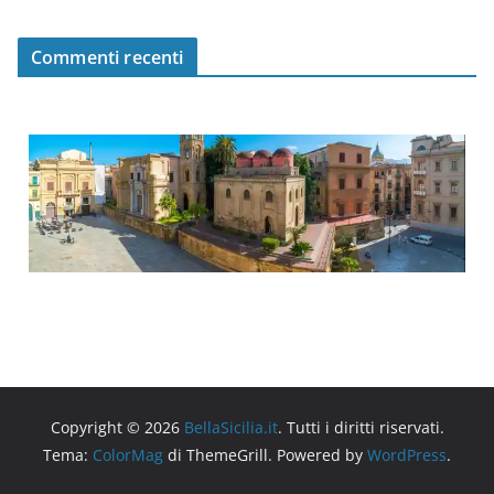
Commenti recenti
Copyright © 2026
BellaSicilia.it
. Tutti i diritti riservati.
Tema:
ColorMag
di ThemeGrill. Powered by
WordPress
.