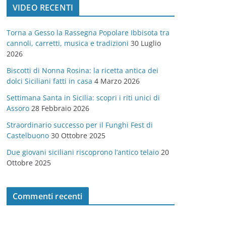
VIDEO RECENTI
e
g
Torna a Gesso la Rassegna Popolare Ibbisota tra
o
cannoli, carretti, musica e tradizioni
30 Luglio
r
2026
i
Biscotti di Nonna Rosina: la ricetta antica dei
e
dolci Siciliani fatti in casa
4 Marzo 2026
Settimana Santa in Sicilia: scopri i riti unici di
Assoro
28 Febbraio 2026
Straordinario successo per il Funghi Fest di
Castelbuono
30 Ottobre 2025
Due giovani siciliani riscoprono l’antico telaio
20
Ottobre 2025
Commenti recenti