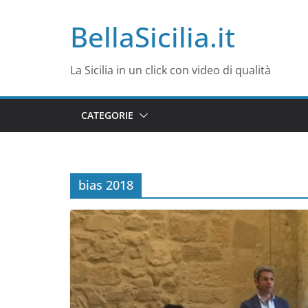
Salta
BellaSicilia.it
al
contenuto
La Sicilia in un click con video di qualità
CATEGORIE
bias 2018