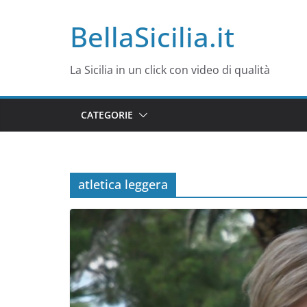
Salta
BellaSicilia.it
al
contenuto
La Sicilia in un click con video di qualità
CATEGORIE
atletica leggera