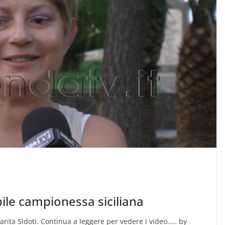
bile campionessa siciliana
ita Sidoti. Continua a leggere per vedere i video….. by