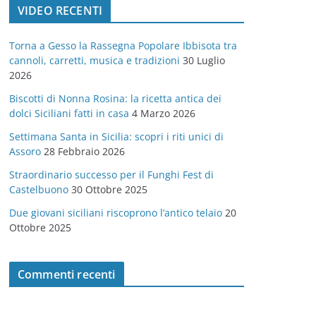
VIDEO RECENTI
e
g
Torna a Gesso la Rassegna Popolare Ibbisota tra
o
cannoli, carretti, musica e tradizioni
30 Luglio
r
2026
i
Biscotti di Nonna Rosina: la ricetta antica dei
e
dolci Siciliani fatti in casa
4 Marzo 2026
Settimana Santa in Sicilia: scopri i riti unici di
Assoro
28 Febbraio 2026
Straordinario successo per il Funghi Fest di
Castelbuono
30 Ottobre 2025
Due giovani siciliani riscoprono l’antico telaio
20
Ottobre 2025
Commenti recenti