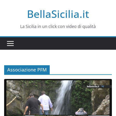
Salta
BellaSicilia.it
al
contenuto
La Sicilia in un click con video di qualità
Associazione PFM