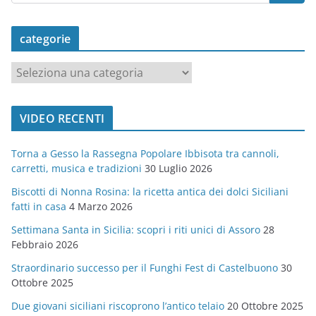
categorie
c
a
t
VIDEO RECENTI
e
g
Torna a Gesso la Rassegna Popolare Ibbisota tra cannoli,
o
carretti, musica e tradizioni
30 Luglio 2026
r
Biscotti di Nonna Rosina: la ricetta antica dei dolci Siciliani
i
fatti in casa
4 Marzo 2026
e
Settimana Santa in Sicilia: scopri i riti unici di Assoro
28
Febbraio 2026
Straordinario successo per il Funghi Fest di Castelbuono
30
Ottobre 2025
Due giovani siciliani riscoprono l’antico telaio
20 Ottobre 2025