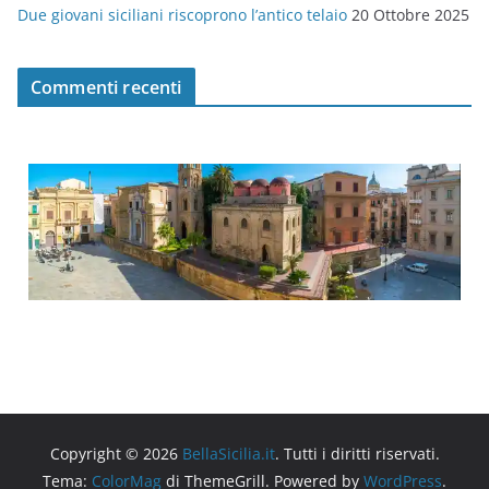
Due giovani siciliani riscoprono l’antico telaio
20 Ottobre 2025
Commenti recenti
Copyright © 2026
BellaSicilia.it
. Tutti i diritti riservati.
Tema:
ColorMag
di ThemeGrill. Powered by
WordPress
.