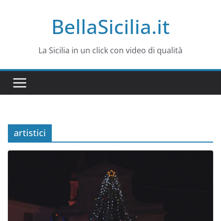
Salta
BellaSicilia.it
al
contenuto
La Sicilia in un click con video di qualità
artistici