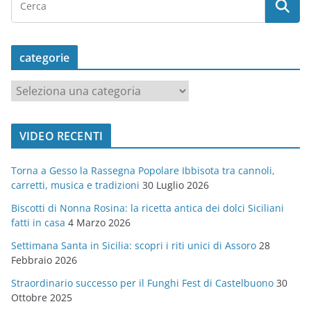
categorie
c
a
t
VIDEO RECENTI
e
g
Torna a Gesso la Rassegna Popolare Ibbisota tra cannoli,
o
carretti, musica e tradizioni
30 Luglio 2026
r
Biscotti di Nonna Rosina: la ricetta antica dei dolci Siciliani
i
fatti in casa
4 Marzo 2026
e
Settimana Santa in Sicilia: scopri i riti unici di Assoro
28
Febbraio 2026
Straordinario successo per il Funghi Fest di Castelbuono
30
Ottobre 2025