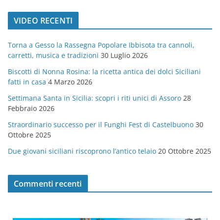
t
VIDEO RECENTI
e
g
Torna a Gesso la Rassegna Popolare Ibbisota tra cannoli,
o
carretti, musica e tradizioni
30 Luglio 2026
r
Biscotti di Nonna Rosina: la ricetta antica dei dolci Siciliani
i
fatti in casa
4 Marzo 2026
e
Settimana Santa in Sicilia: scopri i riti unici di Assoro
28
Febbraio 2026
Straordinario successo per il Funghi Fest di Castelbuono
30
Ottobre 2025
Due giovani siciliani riscoprono l’antico telaio
20 Ottobre 2025
Commenti recenti