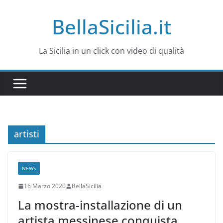
Salta
BellaSicilia.it
al
contenuto
La Sicilia in un click con video di qualità
artisti
NEWS
16 Marzo 2020
BellaSicilia
La mostra-installazione di un
artista messinese conquista