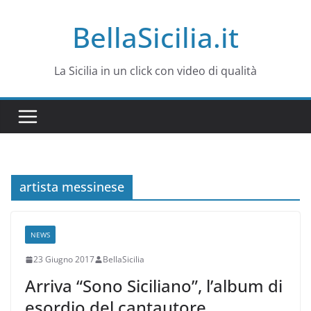
Salta
BellaSicilia.it
al
contenuto
La Sicilia in un click con video di qualità
artista messinese
NEWS
23 Giugno 2017
BellaSicilia
Arriva “Sono Siciliano”, l’album di
esordio del cantautore