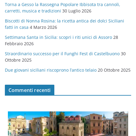
Torna a Gesso la Rassegna Popolare Ibbisota tra cannoli,
o
carretti, musica e tradizioni
30 Luglio 2026
r
Biscotti di Nonna Rosina: la ricetta antica dei dolci Siciliani
i
fatti in casa
4 Marzo 2026
e
Settimana Santa in Sicilia: scopri i riti unici di Assoro
28
Febbraio 2026
Straordinario successo per il Funghi Fest di Castelbuono
30
Ottobre 2025
Due giovani siciliani riscoprono l’antico telaio
20 Ottobre 2025
Commenti recenti