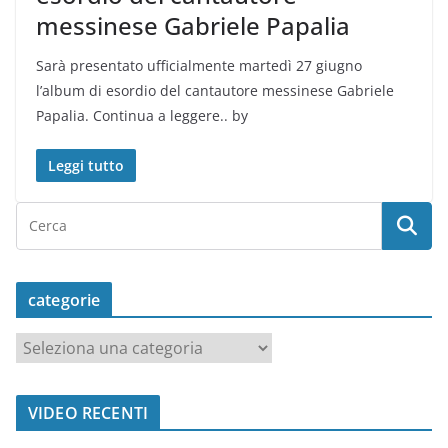
messinese Gabriele Papalia
Sarà presentato ufficialmente martedì 27 giugno
l’album di esordio del cantautore messinese Gabriele
Papalia. Continua a leggere.. by
Leggi tutto
categorie
c
a
t
VIDEO RECENTI
e
g