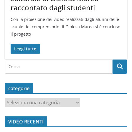
raccontato dagli studenti
Con la proiezione dei video realizzati dagli alunni delle
scuole del comprensorio di Gioiosa Marea si è concluso
il progetto
Leggi tutto
categorie
c
a
t
VIDEO RECENTI
e
g