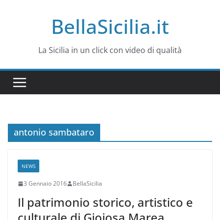
Salta
BellaSicilia.it
al
contenuto
La Sicilia in un click con video di qualità
antonio sambataro
NEWS
3 Gennaio 2016
BellaSicilia
Il patrimonio storico, artistico e
culturale di Gioiosa Marea