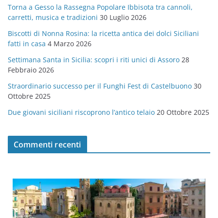
Torna a Gesso la Rassegna Popolare Ibbisota tra cannoli,
o
carretti, musica e tradizioni
30 Luglio 2026
r
Biscotti di Nonna Rosina: la ricetta antica dei dolci Siciliani
i
fatti in casa
4 Marzo 2026
e
Settimana Santa in Sicilia: scopri i riti unici di Assoro
28
Febbraio 2026
Straordinario successo per il Funghi Fest di Castelbuono
30
Ottobre 2025
Due giovani siciliani riscoprono l’antico telaio
20 Ottobre 2025
Commenti recenti