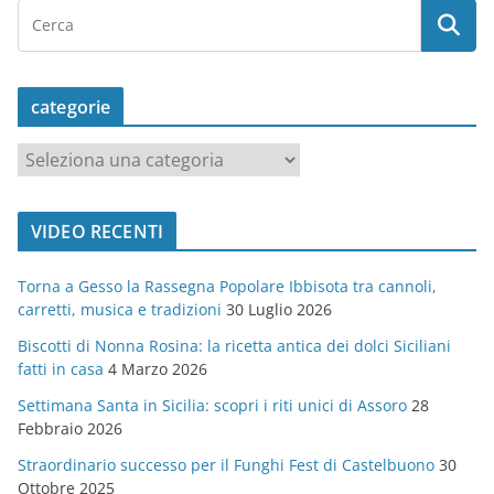
categorie
c
a
t
VIDEO RECENTI
e
g
Torna a Gesso la Rassegna Popolare Ibbisota tra cannoli,
o
carretti, musica e tradizioni
30 Luglio 2026
r
Biscotti di Nonna Rosina: la ricetta antica dei dolci Siciliani
i
fatti in casa
4 Marzo 2026
e
Settimana Santa in Sicilia: scopri i riti unici di Assoro
28
Febbraio 2026
Straordinario successo per il Funghi Fest di Castelbuono
30
Ottobre 2025