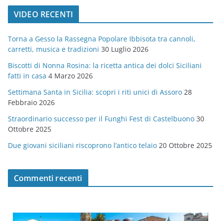
t
VIDEO RECENTI
e
g
Torna a Gesso la Rassegna Popolare Ibbisota tra cannoli,
o
carretti, musica e tradizioni
30 Luglio 2026
r
Biscotti di Nonna Rosina: la ricetta antica dei dolci Siciliani
i
fatti in casa
4 Marzo 2026
e
Settimana Santa in Sicilia: scopri i riti unici di Assoro
28
Febbraio 2026
Straordinario successo per il Funghi Fest di Castelbuono
30
Ottobre 2025
Due giovani siciliani riscoprono l’antico telaio
20 Ottobre 2025
Commenti recenti