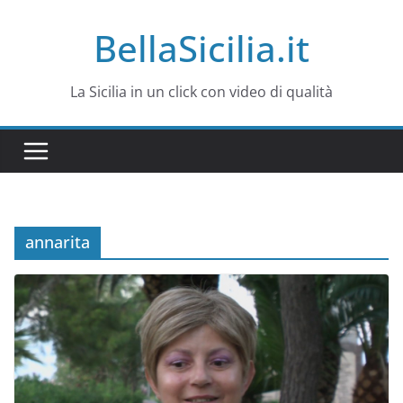
Salta
BellaSicilia.it
al
contenuto
La Sicilia in un click con video di qualità
annarita