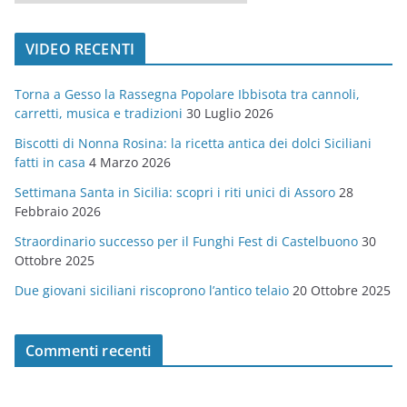
a
t
VIDEO RECENTI
e
g
Torna a Gesso la Rassegna Popolare Ibbisota tra cannoli,
o
carretti, musica e tradizioni
30 Luglio 2026
r
Biscotti di Nonna Rosina: la ricetta antica dei dolci Siciliani
i
fatti in casa
4 Marzo 2026
e
Settimana Santa in Sicilia: scopri i riti unici di Assoro
28
Febbraio 2026
Straordinario successo per il Funghi Fest di Castelbuono
30
Ottobre 2025
Due giovani siciliani riscoprono l’antico telaio
20 Ottobre 2025
Commenti recenti