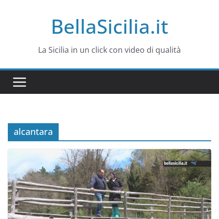
Salta
BellaSicilia.it
al
contenuto
La Sicilia in un click con video di qualità
alcantara