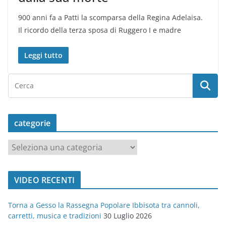
900 anni fa a Patti la scomparsa della Regina Adelaisa.
Il ricordo della terza sposa di Ruggero I e madre
Leggi tutto
categorie
c
a
t
VIDEO RECENTI
e
g
Torna a Gesso la Rassegna Popolare Ibbisota tra cannoli,
o
carretti, musica e tradizioni
30 Luglio 2026
r