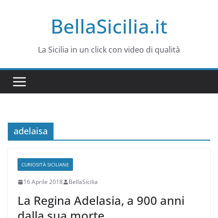
Salta
BellaSicilia.it
al
contenuto
La Sicilia in un click con video di qualità
adelaisa
CURIOSITÀ SICILIANE
16 Aprile 2018
BellaSicilia
La Regina Adelasia, a 900 anni
dalla sua morte