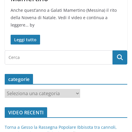
Anche quest’anno a Galati Mamertino (Messina) il rito
della Novena di Natale. Vedi il video e continua a
leggere… by
Leggi tutto
categorie
c
a
t
VIDEO RECENTI
e
g
Torna a Gesso la Rassegna Popolare Ibbisota tra cannoli,
o