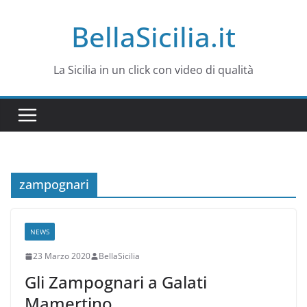
Salta
BellaSicilia.it
al
contenuto
La Sicilia in un click con video di qualità
zampognari
NEWS
23 Marzo 2020
BellaSicilia
Gli Zampognari a Galati
Mamertino