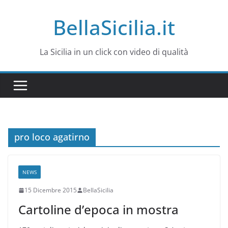
Salta
BellaSicilia.it
al
contenuto
La Sicilia in un click con video di qualità
pro loco agatirno
NEWS
15 Dicembre 2015
BellaSicilia
Cartoline d’epoca in mostra