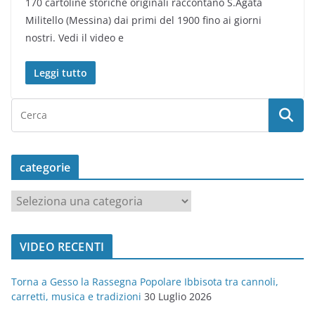
170 cartoline storiche originali raccontano S.Agata
Militello (Messina) dai primi del 1900 fino ai giorni
nostri. Vedi il video e
Leggi tutto
categorie
c
a
t
VIDEO RECENTI
e
g
Torna a Gesso la Rassegna Popolare Ibbisota tra cannoli,
o
carretti, musica e tradizioni
30 Luglio 2026
r