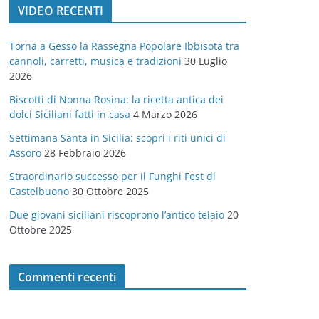
VIDEO RECENTI
e
g
Torna a Gesso la Rassegna Popolare Ibbisota tra
o
cannoli, carretti, musica e tradizioni
30 Luglio
r
2026
i
Biscotti di Nonna Rosina: la ricetta antica dei
e
dolci Siciliani fatti in casa
4 Marzo 2026
Settimana Santa in Sicilia: scopri i riti unici di
Assoro
28 Febbraio 2026
Straordinario successo per il Funghi Fest di
Castelbuono
30 Ottobre 2025
Due giovani siciliani riscoprono l’antico telaio
20
Ottobre 2025
Commenti recenti