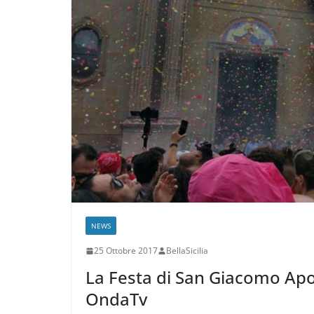
NEWS
25 Ottobre 2017
BellaSicilia
La Festa di San Giacomo Apo
OndaTv