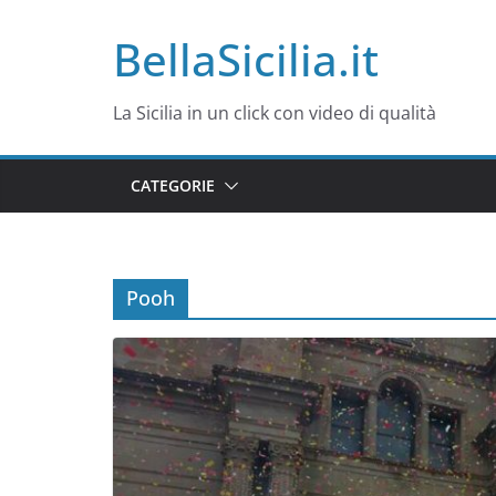
Salta
BellaSicilia.it
al
contenuto
La Sicilia in un click con video di qualità
CATEGORIE
Pooh