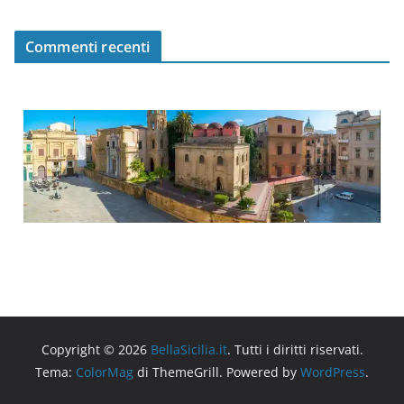
Commenti recenti
Copyright © 2026
BellaSicilia.it
. Tutti i diritti riservati.
Tema:
ColorMag
di ThemeGrill. Powered by
WordPress
.