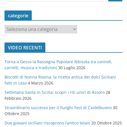
categorie
c
a
t
VIDEO RECENTI
e
g
Torna a Gesso la Rassegna Popolare Ibbisota tra cannoli,
o
carretti, musica e tradizioni
30 Luglio 2026
r
Biscotti di Nonna Rosina: la ricetta antica dei dolci Siciliani
i
fatti in casa
4 Marzo 2026
e
Settimana Santa in Sicilia: scopri i riti unici di Assoro
28
Febbraio 2026
Straordinario successo per il Funghi Fest di Castelbuono
30
Ottobre 2025
Due giovani siciliani riscoprono l’antico telaio
20 Ottobre 2025