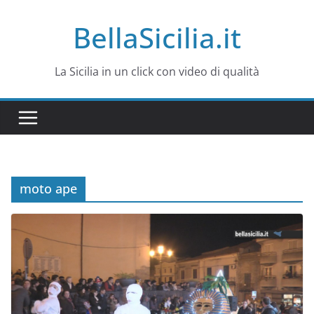
Salta
BellaSicilia.it
al
contenuto
La Sicilia in un click con video di qualità
moto ape