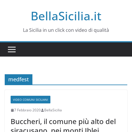
Salta
BellaSicilia.it
al
contenuto
La Sicilia in un click con video di qualità
medfest
VIDEO COMUNI SICILIANI
7 Febbraio 2020
BellaSicilia
Buccheri, il comune più alto del
siracusano, nei monti Iblei