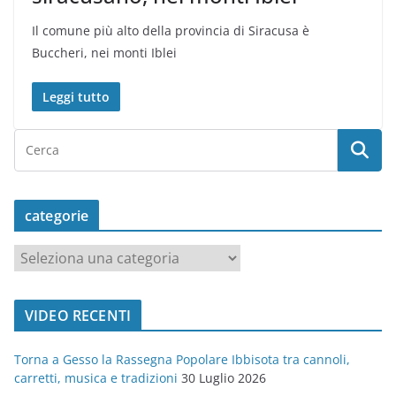
Il comune più alto della provincia di Siracusa è
Buccheri, nei monti Iblei
Leggi tutto
categorie
c
a
t
VIDEO RECENTI
e
g
Torna a Gesso la Rassegna Popolare Ibbisota tra cannoli,
o
carretti, musica e tradizioni
30 Luglio 2026
r