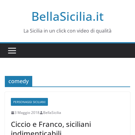
Salta
BellaSicilia.it
al
contenuto
La Sicilia in un click con video di qualità
comedy
PERSONAGGI SICILIANI
3 Maggio 2018
BellaSicilia
Ciccio e Franco, siciliani
indimenticabili