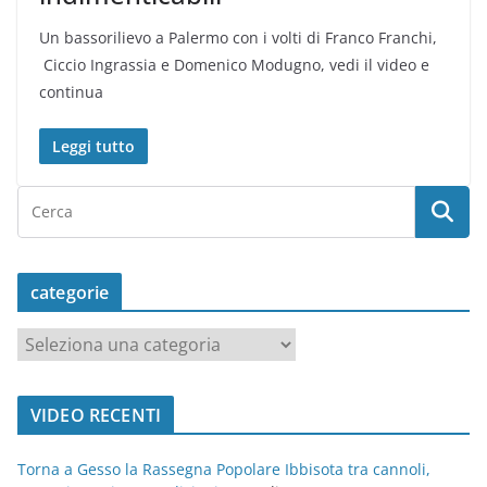
Un bassorilievo a Palermo con i volti di Franco Franchi,
Ciccio Ingrassia e Domenico Modugno, vedi il video e
continua
Leggi tutto
categorie
c
a
t
VIDEO RECENTI
e
g
Torna a Gesso la Rassegna Popolare Ibbisota tra cannoli,
o