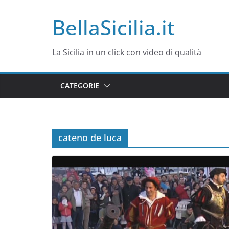
Salta
BellaSicilia.it
al
contenuto
La Sicilia in un click con video di qualità
CATEGORIE
cateno de luca