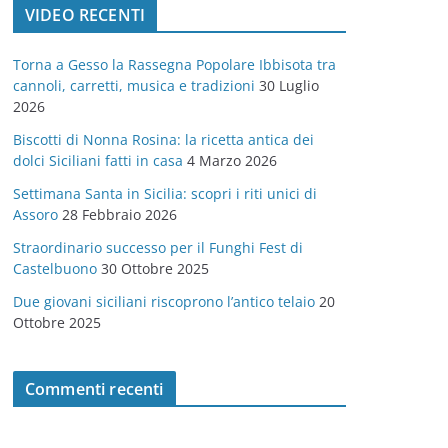
VIDEO RECENTI
e
g
Torna a Gesso la Rassegna Popolare Ibbisota tra
o
cannoli, carretti, musica e tradizioni
30 Luglio
r
2026
i
Biscotti di Nonna Rosina: la ricetta antica dei
e
dolci Siciliani fatti in casa
4 Marzo 2026
Settimana Santa in Sicilia: scopri i riti unici di
Assoro
28 Febbraio 2026
Straordinario successo per il Funghi Fest di
Castelbuono
30 Ottobre 2025
Due giovani siciliani riscoprono l’antico telaio
20
Ottobre 2025
Commenti recenti