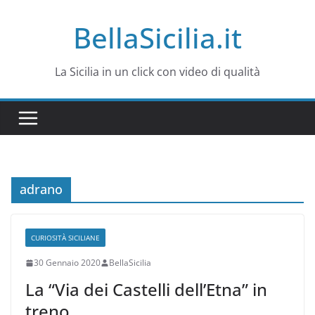
Salta
BellaSicilia.it
al
contenuto
La Sicilia in un click con video di qualità
adrano
CURIOSITÀ SICILIANE
30 Gennaio 2020
BellaSicilia
La “Via dei Castelli dell’Etna” in
treno