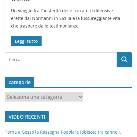
Un viaggio fra l’austerità delle roccaforti difensive
erette dai Normanni in Sicilia e la lussureggiante vita
che traspare dalle testimonianze
Leggi tutto
categorie
c
a
t
VIDEO RECENTI
e
g
Torna a Gesso la Rassegna Popolare Ibbisota tra cannoli,
o